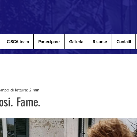
CISCA team
Partecipare
Galleria
Risorse
Contatti
mpo di lettura: 2 min
si. Fame.