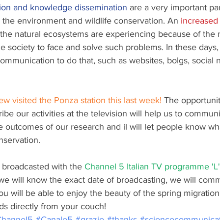
on and knowledge dissemination
 are a very important par
or the environment and wildlife conservation. An 
increased
t the natural ecosystems are experiencing because of the 
he society to face and solve such problems. In these days,
communication to do that, such as websites, bolgs, social 
 visited the Ponza station this last week!
 The opportunity
be our activities at the television will help us to communi
e outcomes of our research and il will let people know wh
nservation. 
 broadcasted with the 
Channel 5 Italian TV programme 'L'
 will know the exact date of broadcasting, we will comm
, you will be able to enjoy the beauty of the spring migratio
ds directly from your couch!
hannel5
#Canale5
#grazie
#thanks
#sciencecommunicat