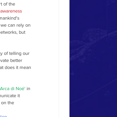
t of the 
 awareness
mankind's 
 we can rely on 
networks, but 
 of telling our 
vate better 
at does it mean 
Arca di Noé' 
in 
unicate it 
n on the 
ion