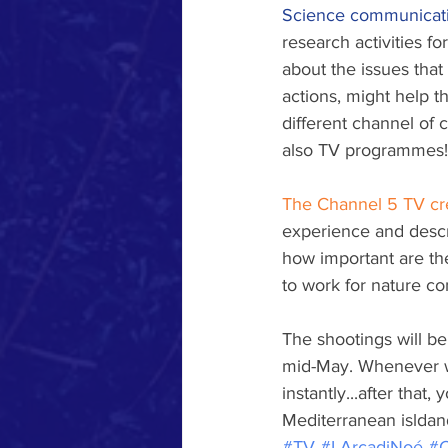
Science communicati
research activities f
about the issues tha
actions, might help t
different channel of 
also TV programmes!
The Channel 5 TV crew
experience and descri
how important are th
to work for nature co
The shootings will be
mid-May. Whenever we
instantly...after that
Mediterranean isldan
#TV
#LArcadiNoé
#C