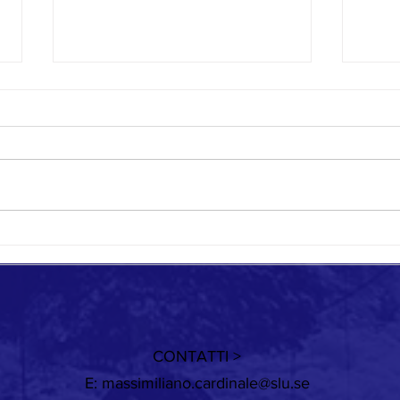
Quando cambia il vento
Giorni
CONTATTI >
E:
massimiliano.cardinale@slu.se