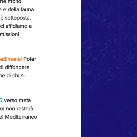
rte molto 
e e della fauna 
 è sottoposta, 
ci affidiamo a 
missioni 
settimana!
 Poter 
di diffondere 
e di chi si 
 5
 verso metà 
oi non resterà 
del Mediterraneo 