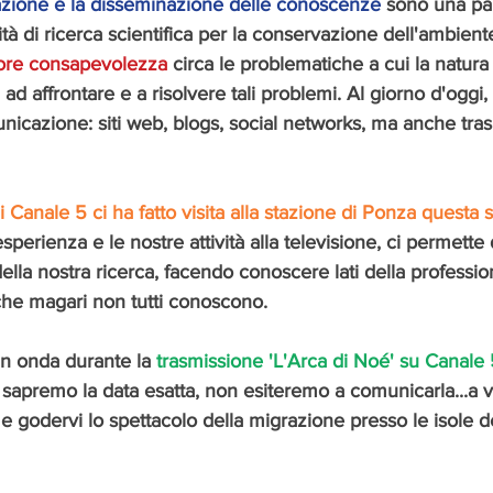
ione e la disseminazione delle conoscenze
 sono una pa
ità di ricerca scientifica per la conservazione dell'ambient
ore consapevolezza
 circa le problematiche a cui la natura
 ad affrontare e a risolvere tali problemi. Al giorno d'oggi, 
nicazione: siti web, blogs, social networks, ma anche tras
i Canale 5 ci ha fatto visita alla stazione di Ponza questa 
sperienza e le nostre attività alla televisione, ci permette 
lla nostra ricerca, facendo conoscere lati della profession
che magari non tutti conoscono. 
n onda durante la 
trasmissione 'L'Arca di Noé' su Canale
apremo la data esatta, non esiteremo a comunicarla...a v
 godervi lo spettacolo della migrazione presso le isole 