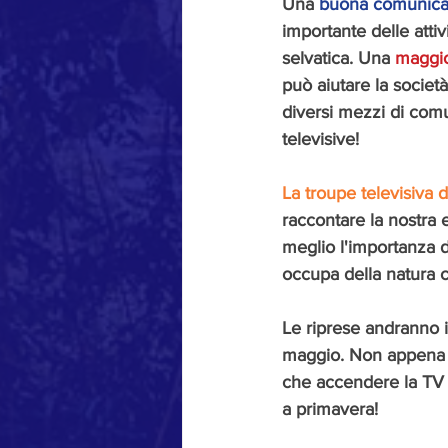
Una 
buona comunicaz
importante delle attiv
selvatica. Una 
maggi
può aiutare la società
diversi mezzi di comu
televisive!
La troupe televisiva d
raccontare la nostra e
meglio l'importanza de
occupa della natura 
Le riprese andranno i
maggio. Non appena s
che accendere la TV e
a primavera!