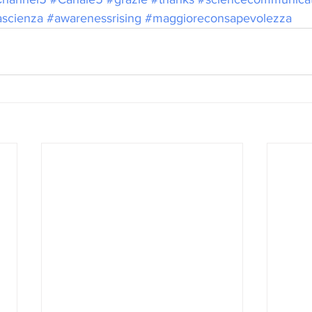
ascienza
#awarenessrising
#maggioreconsapevolezza