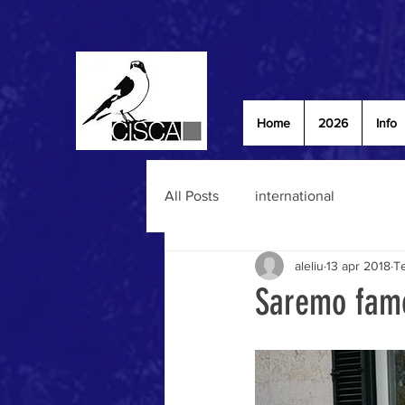
Home
2026
Info
All Posts
international
aleliu
13 apr 2018
Te
Saremo famo