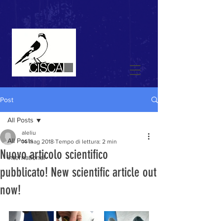
Post
All Posts
aleliu
All Posts
14 mag 2018
Tempo di lettura: 2 min
Nuovo articolo scientifico
international
pubblicato! New scientific article out
now!