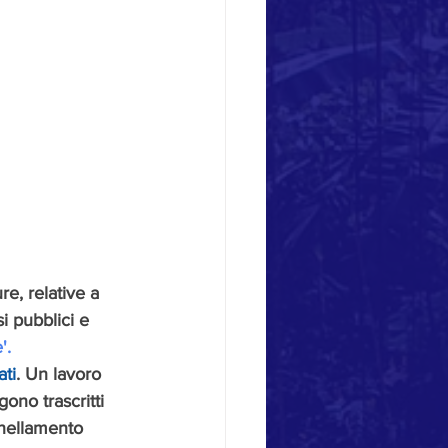
ure, relative a 
i pubblici e 
'.
ati
. Un lavoro 
ono trascritti 
anellamento 