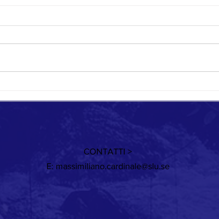
Quando cambia il vento
Giorni
CONTATTI >
E:
massimiliano.cardinale@slu.se