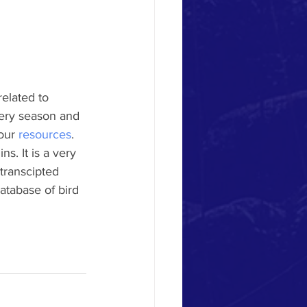
related to 
ery season and 
our 
resources
.
ns. It is a very 
transcipted 
atabase of bird 