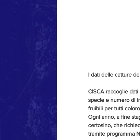
I dati delle catture de
CISCA raccoglie dati s
specie e numero di in
fruibili per tutti colo
Ogni anno, a fine stag
certosino, che richie
tramite programma Ni