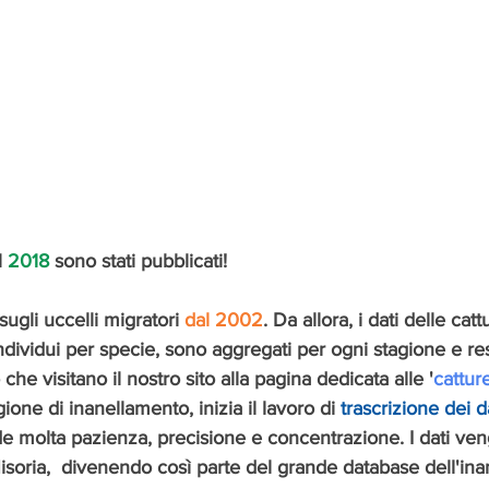
l 
2018
 sono stati pubblicati!
ugli uccelli migratori 
dal 2002
. Da allora, i dati delle catt
dividui per specie, sono aggregati per ogni stagione e res
ro che visitano il nostro sito alla pagina dedicata alle '
catture
ione di inanellamento, inizia il lavoro di 
trascrizione dei d
de molta pazienza, precisione e concentrazione. I dati veng
soria,  divenendo così parte del grande database dell'in