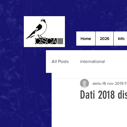
Home
2026
Info
All Posts
international
aleliu
18 nov 2019
T
Dati 2018 di