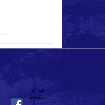
 eccezionali a Ponza!
SOCIAL
MEDIA>