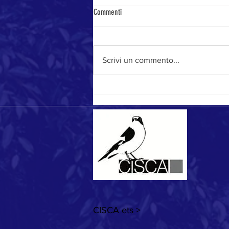
Commenti
Stagione da record
Scrivi un commento...
CISCA ets >