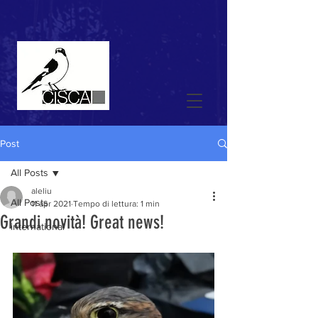
Post
All Posts
aleliu
All Posts
11 apr 2021
Tempo di lettura: 1 min
Grandi novità! Great news!
international