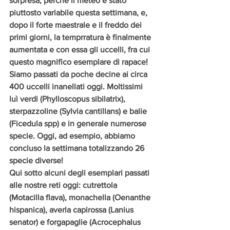
sorpresa, perchè il meteo è stato 
piuttosto variabile questa settimana, e, 
dopo il forte maestrale e il freddo dei 
primi giorni, la temprratura è finalmente 
aumentata e con essa gli uccelli, fra cui 
questo magnifico esemplare di rapace! 
Siamo passati da poche decine ai circa 
400 uccelli inanellati oggi. Moltissimi 
luì verdi (Phylloscopus sibilatrix), 
sterpazzoline (Sylvia cantillans) e balie 
(Ficedula spp) e in generale numerose 
specie. Oggi, ad esempio, abbiamo 
concluso la settimana totalizzando 26 
specie diverse!
Qui sotto alcuni degli esemplari passati 
alle nostre reti oggi: cutrettola 
(Motacilla flava), monachella (Oenanthe 
hispanica), averla capirossa (Lanius 
senator) e forgapaglie (Acrocephalus 