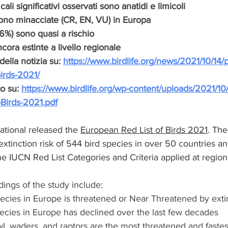
ali significativi osservati sono anatidi e limicoli
sono minacciate (CR, EN, VU) in Europa
(6%) sono quasi a rischio
ora estinte a livello regionale
della notizia su: 
https://www.birdlife.org/news/2021/10/14/
birds-2021/
o su: 
https://www.birdlife.org/wp-content/uploads/2021/10/
-Birds-2021.pdf
ational released the 
European Red List of Birds 2021
. The
xtinction risk of 544 bird species in over 50 countries and 
e IUCN Red List Categories and Criteria applied at regional
ings of the study include: 
species in Europe is threatened or Near Threatened by exti
species in Europe has declined over the last few decades  
wl, waders, and raptors are the most threatened and fastes