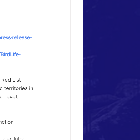
press-release-
BirdLife-
 Red List 
territories in 
 level.  
nction  
t declining 