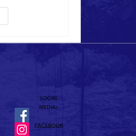
 eccezionali a Ponza!
SOCIAL
MEDIA>
FACEBOOK