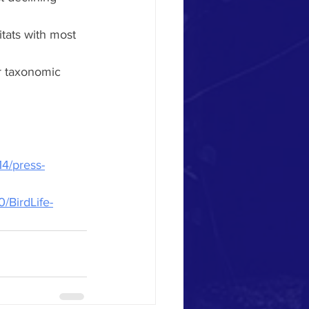
tats with most 
r taxonomic 
14/press-
/BirdLife-