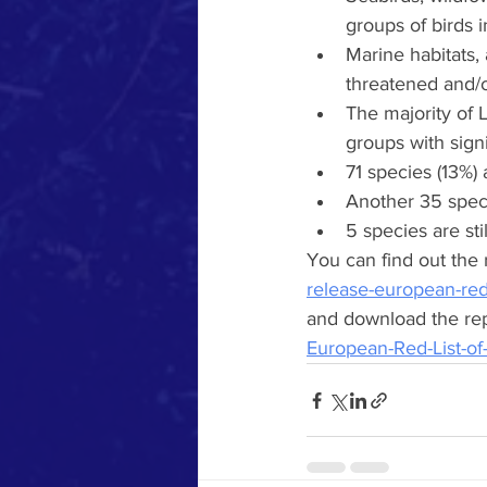
groups of birds 
Marine habitats,
threatened and/o
The majority of 
groups with sign
71 species (13%)
Another 35 spec
5 species are stil
You can find out the r
release-european-red-
and download the repo
European-Red-List-of