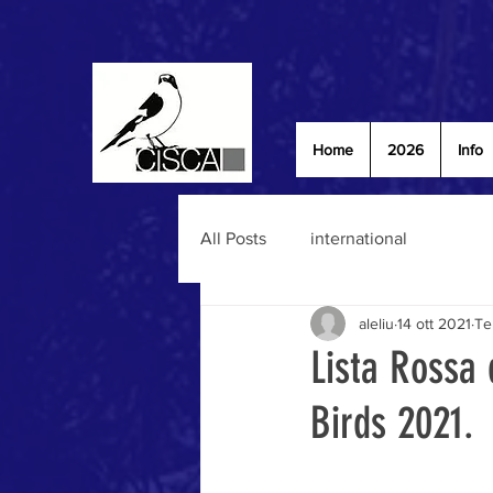
Home
2026
Info
All Posts
international
aleliu
14 ott 2021
Te
Lista Rossa 
Birds 2021.