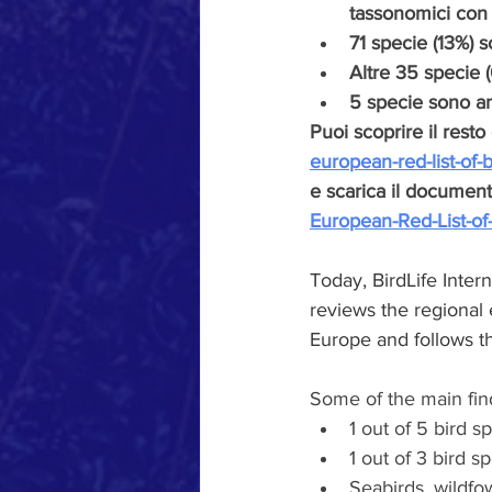
tassonomici con c
71 specie (13%) 
Altre 35 specie 
5 specie sono anc
Puoi scoprire il resto 
european-red-list-of-
e scarica il document
European-Red-List-of
Today, BirdLife Intern
reviews the regional e
Europe and follows th
Some of the main find
1 out of 5 bird 
1 out of 3 bird 
Seabirds, wildfo