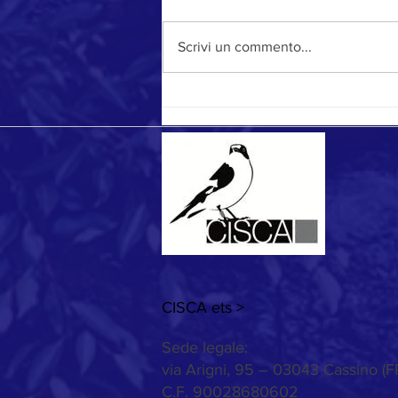
Stagione da record
Scrivi un commento...
CISCA ets >
Sede legale:
via Arigni, 95 – 03043 Cassino (F
C.F. 90028680602