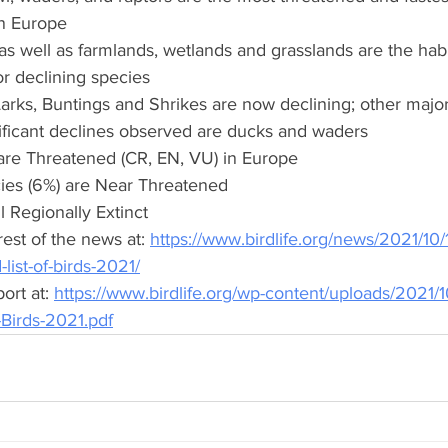
in Europe  
 as well as farmlands, wetlands and grasslands are the habi
r declining species  
Larks, Buntings and Shrikes are now declining; other majo
ificant declines observed are ducks and waders  
 are Threatened (CR, EN, VU) in Europe  
ies (6%) are Near Threatened  
l Regionally Extinct  
est of the news at: 
https://www.birdlife.org/news/2021/10/
list-of-birds-2021/
rt at: 
https://www.birdlife.org/wp-content/uploads/2021/10
-Birds-2021.pdf