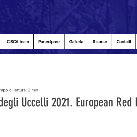
CISCA team
Partecipare
Galleria
Risorse
Contatti
mpo di lettura: 2 min
degli Uccelli 2021. European Red L