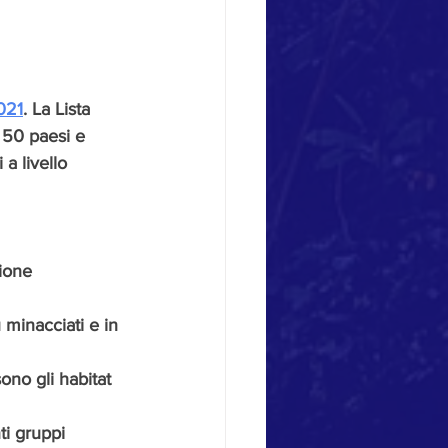
021
. La Lista 
e 50 paesi e 
 a livello 
zione
ù minacciati e in 
ono gli habitat 
ti gruppi 