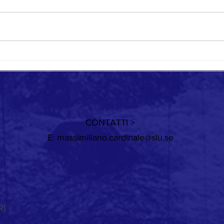
Quando cambia il vento
Giorni
CONTATTI >
E:
massimiliano.cardinale@slu.se
R)