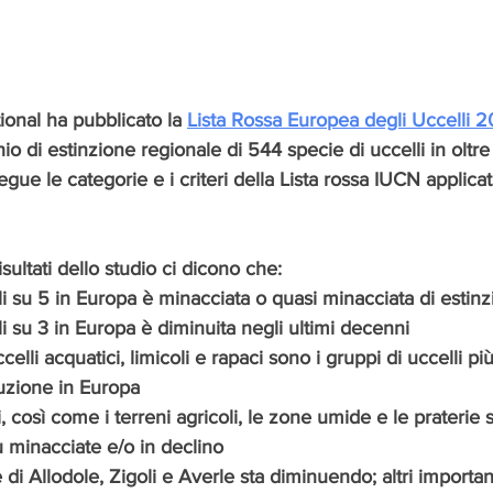
ional ha pubblicato la 
Lista Rossa Europea degli Uccelli 2
io di estinzione regionale di 544 specie di uccelli in oltr
egue le categorie e i criteri della Lista rossa IUCN applicati
isultati dello studio ci dicono che:
li su 5 in Europa è minacciata o quasi minacciata di estin
li su 3 in Europa è diminuita negli ultimi decenni
celli acquatici, limicoli e rapaci sono i gruppi di uccelli pi
uzione in Europa
i, così come i terreni agricoli, le zone umide e le praterie s
ù minacciate e/o in declino
di Allodole, Zigoli e Averle sta diminuendo; altri importan