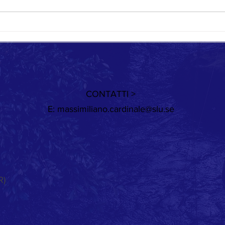
Giorni
CONTATTI >
E:
massimiliano.cardinale@slu.se
R)