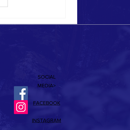
 eccezionali a Ponza!
SOCIAL
MEDIA>
FACEBOOK
INSTAGRAM