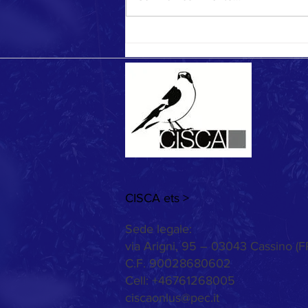
CISCA ets >
Sede legale:
via Arigni, 95 – 03043 Cassino (F
C.F. 90028680602
Cell: +46761268005
ciscaonlus@pec.it