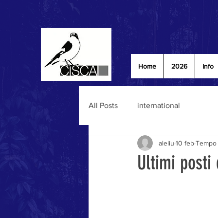
Home
2026
Info
All Posts
international
aleliu
10 feb
Tempo d
Ultimi posti 