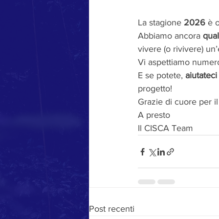
La stagione 
2026
 è 
Abbiamo ancora 
qual
vivere (o rivivere) un
Vi aspettiamo numeros
E se potete, 
aiutateci
progetto!
Grazie di cuore per i
A presto
Il CISCA Team
Post recenti