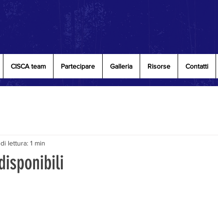
CISCA team
Partecipare
Galleria
Risorse
Contatti
i lettura: 1 min
disponibili