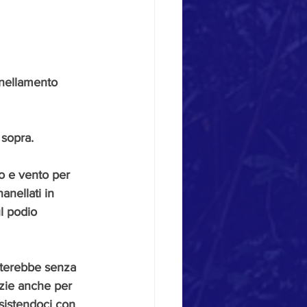
anellamento 
 sopra.
o e vento per 
anellati in 
l podio 
isterebbe senza 
razie anche per 
sistendoci con 