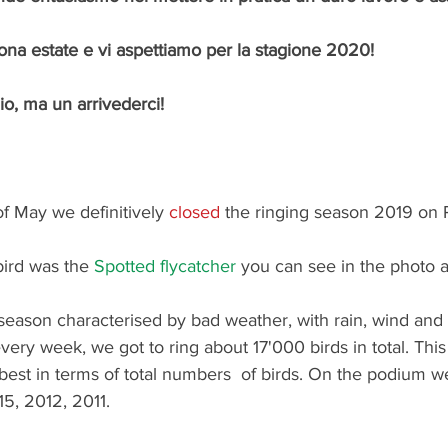
na estate e vi aspettiamo per la stagione 2020!
o, ma un arrivederci!
f May we definitively 
closed
 the ringing season 2019 on 
bird was the 
Spotted flycatcher
 you can see in the photo 
 season characterised by bad weather, with rain, wind and 
ery week, we got to ring about 17'000 birds in total. Thi
est in terms of total numbers  of birds. On the podium we
5, 2012, 2011.