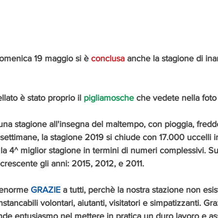
domenica 19 maggio si è 
conclusa 
anche la stagione di in
lato è stato proprio il 
pigliamosche
 che vedete nella foto
una stagione all'insegna del maltempo, con pioggia, fredd
settimane, la stagione 2019 si chiude con 17.000 uccelli in
 la 4^ miglior stagione in termini di numeri complessivi. Su
rescente gli anni: 2015, 2012, e 2011.
 enorme 
GRAZIE
 a tutti, perchè la nostra stazione non es
 instancabili volontari, aiutanti, visitatori e simpatizzanti. G
nde entusiasmo nel mettere in pratica un duro lavoro e as