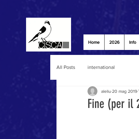
Home
2026
Info
All Posts
international
aleliu
20 mag 2019
Fine (per il