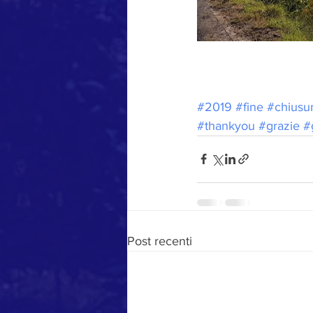
#2019
#fine
#chiusu
#thankyou
#grazie
#
Post recenti