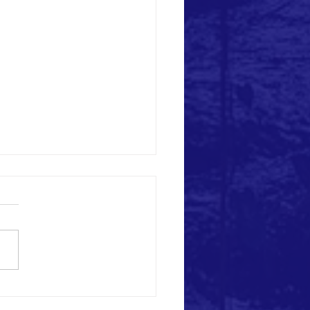
 eccezionali a Ponza!