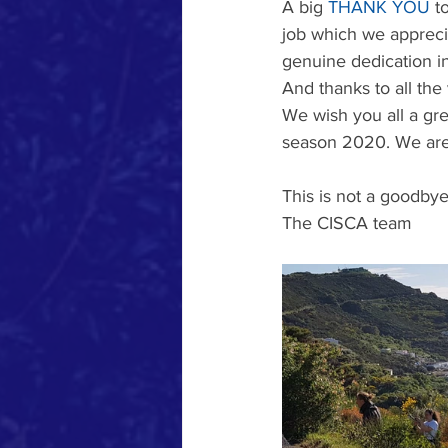
A big 
THANK YOU 
t
job which we appreci
genuine dedication in
And thanks to all the 
We wish you all a gr
season 2020. We are
This is not a goodbye
The CISCA team