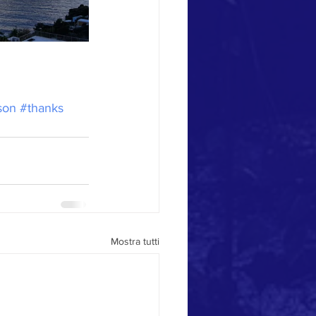
son
#thanks
Mostra tutti