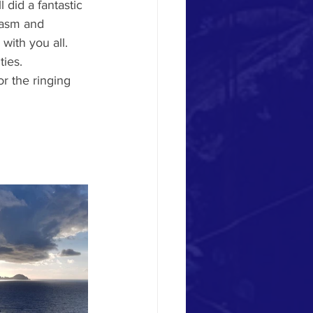
 did a fantastic 
iasm and 
with you all. 
ties.
r the ringing 