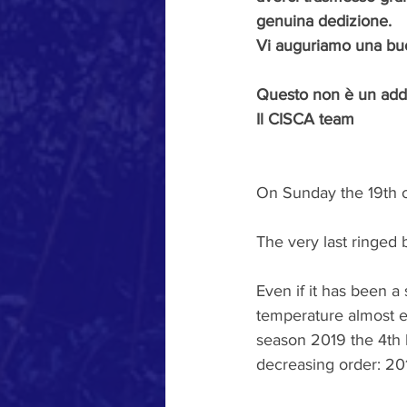
genuina dedizione.
Vi auguriamo una buo
Questo non è un addi
Il CISCA team
On Sunday the 19th o
The very last ringed 
Even if it has been a
temperature almost ev
season 2019 the 4th b
decreasing order: 201