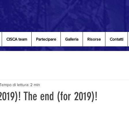
CISCA team
Partecipare
Galleria
Risorse
Contatti
Tempo di lettura: 2 min
 2019)! The end (for 2019)!