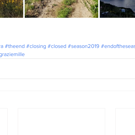
ra
#theend
#closing
#closed
#season2019
#endofthesea
graziemille