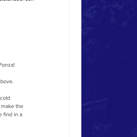
Ponza!
above.
cold 
s make the 
 find in a 