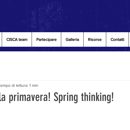
CISCA team
Partecipare
Galleria
Risorse
Contatti
empo di lettura: 1 min
a primavera! Spring thinking!