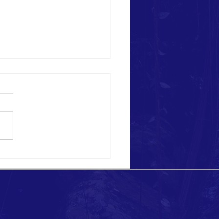
 eccezionali a Ponza!