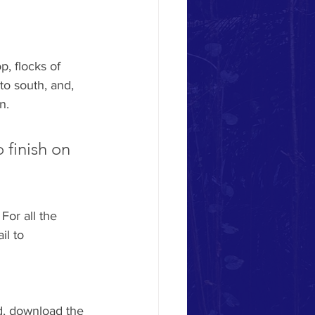
, flocks of 
to south, and, 
n.
 finish on 
For all the 
il to
d, download the 