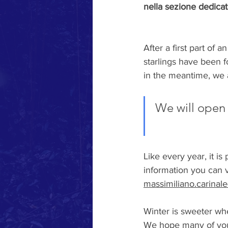
nella sezione dedicat
After a first part of
starlings have been fo
in the meantime, we 
We will open 
Like every year, it is 
information you can vi
massimiliano.carinal
Winter is sweeter whe
We hope many of you 