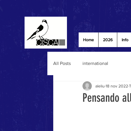
Home
2026
Info
All Posts
international
aleliu
18 nov 2022
T
Pensando all